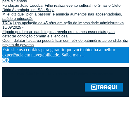
para o Senado
Fundação João Escobar Filho realiza evento cultural no Ginásio Cleto
Dória Azambuja, em São Borja
Milei diz que "pior já passou" e anuncia aumentos nas aposentadorias,
saúde e educação
TRF4 julga apelação de 45 réus em ação de improbidade administrativa
15/09/2025 -
Fígado gorduroso: cardiologista revela os exames essenciais para
detectar condição comum e silenciosa
Quem delatar falcatrua poderá ficar com 5% do patrimônio apreendido, diz
projeto do governo
Este site usa cookies para garantir que você obtenha a melhor
experiência em navegabilidade.
Saiba mais...
OK
Rádio Líder São Borja FM - Todos os Direitos Reservados