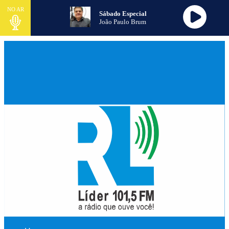
NO AR
Sábado Especial
João Paulo Brum