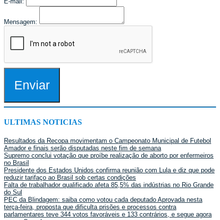
E-mail:
Mensagem:
Enviar
ULTIMAS NOTICIAS
Resultados da Recopa movimentam o Campeonato Municipal de Futebol
Amador e finais serão disputadas neste fim de semana
Supremo conclui votação que proíbe realização de aborto por enfermeiros
no Brasil
Presidente dos Estados Unidos confirma reunião com Lula e diz que pode
reduzir tarifaço ao Brasil sob certas condições
Falta de trabalhador qualificado afeta 85,5% das indústrias no Rio Grande
do Sul
PEC da Blindagem: saiba como votou cada deputado Aprovada nesta
terça-feira, proposta que dificulta prisões e processos contra
parlamentares teve 344 votos favoráveis e 133 contrários, e segue agora