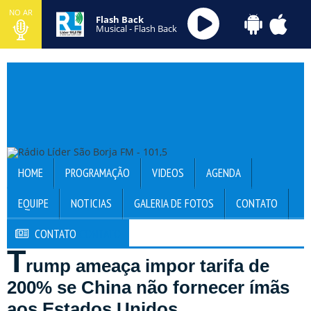
NO AR
Flash Back
Musical - Flash Back
HOME
PROGRAMAÇÃO
VIDEOS
AGENDA
EQUIPE
NOTICIAS
GALERIA DE FOTOS
CONTATO
CONTATO
CONTATO
T
rump ameaça impor tarifa de
200% se China não fornecer ímãs
aos Estados Unidos