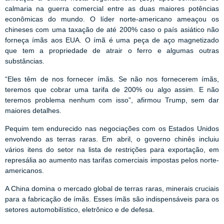
calmaria na guerra comercial entre as duas maiores potências
econômicas do mundo. O líder norte-americano ameaçou os
chineses com uma taxação de até 200% caso o país asiático não
forneça ímãs aos EUA. O ímã é uma peça de aço magnetizado
que tem a propriedade de atrair o ferro e algumas outras
substâncias.
“Eles têm de nos fornecer ímãs. Se não nos fornecerem ímãs,
teremos que cobrar uma tarifa de 200% ou algo assim. E não
teremos problema nenhum com isso”, afirmou Trump, sem dar
maiores detalhes.
Pequim tem endurecido nas negociações com os Estados Unidos
envolvendo as terras raras. Em abril, o governo chinês incluiu
vários itens do setor na lista de restrições para exportação, em
represália ao aumento nas tarifas comerciais impostas pelos norte-
americanos.
A China domina o mercado global de terras raras, minerais cruciais
para a fabricação de ímãs. Esses ímãs são indispensáveis para os
setores automobilístico, eletrônico e de defesa.